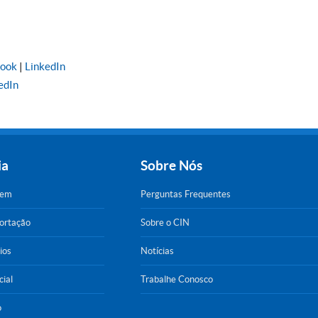
book
|
LinkedIn
edIn
ia
Sobre Nós
gem
Perguntas Frequentes
portação
Sobre o CIN
ios
Notícias
cial
Trabalhe Conosco
o