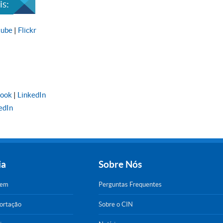
s:
tube
|
Flickr
book
|
LinkedIn
edIn
ia
Sobre Nós
gem
Perguntas Frequentes
portação
Sobre o CIN