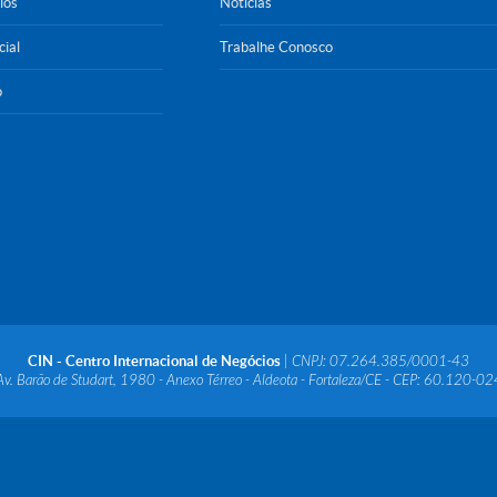
ios
Notícias
cial
Trabalhe Conosco
o
CIN - Centro Internacional de Negócios
| CNPJ: 07.264.385/0001-43
Av. Barão de Studart, 1980 - Anexo Térreo - Aldeota - Fortaleza/CE - CEP: 60.120-02