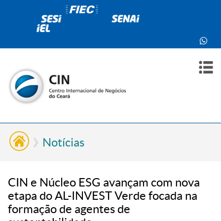
PARA
PARA
SOBR
CONT
VOCÊ
INDÚ
NÓS
Notícias
CIN e Núcleo ESG avançam com nova
etapa do AL-INVEST Verde focada na
formação de agentes de