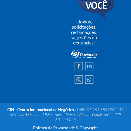
Elogios,
solicitações,
reclamações,
sugestões ou
denúncias:
CIN - Centro Internacional de Negócios
| CNPJ: 07.264.385/0001-43
Av. Barão de Studart, 1980 - Anexo Térreo - Aldeota - Fortaleza/CE - CEP:
60.120-024
Política de Privacidade & Copyright