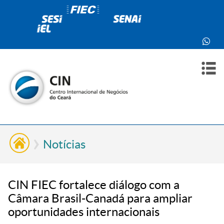
PARA
PARA
SOBR
CONT
VOCÊ
INDÚ
NÓS
Notícias
CIN FIEC fortalece diálogo com a
Câmara Brasil-Canadá para ampliar
oportunidades internacionais