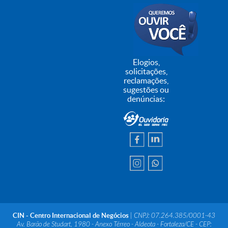
Elogios,
solicitações,
reclamações,
sugestões ou
denúncias:
CIN - Centro Internacional de Negócios
| CNPJ: 07.264.385/0001-43
Av. Barão de Studart, 1980 - Anexo Térreo - Aldeota - Fortaleza/CE - CEP: