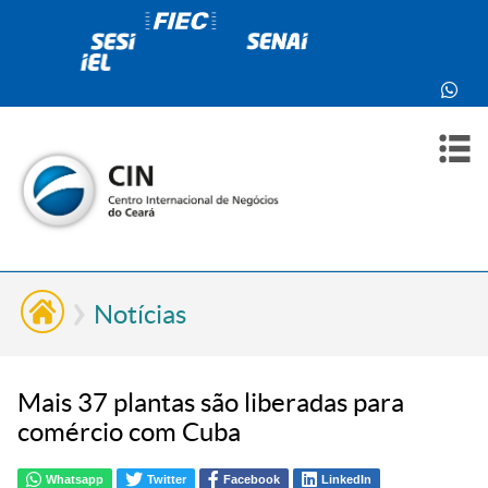
PARA
PARA
SOBR
CONT
VOCÊ
INDÚ
NÓS
Notícias
Mais 37 plantas são liberadas para
comércio com Cuba
Whatsapp
Twitter
Facebook
LinkedIn