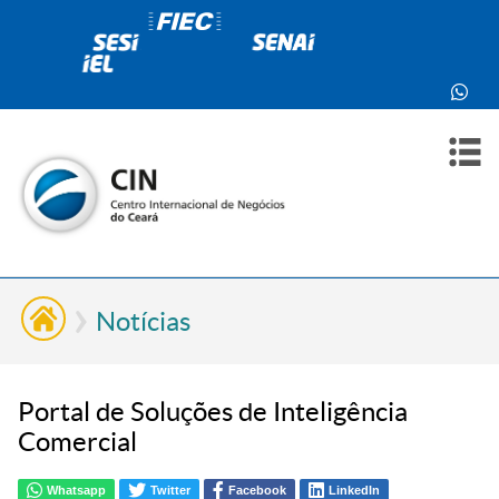
PARA
PARA
SOBR
CONT
VOCÊ
INDÚ
NÓS
Notícias
Portal de Soluções de Inteligência
Comercial
Whatsapp
Twitter
Facebook
LinkedIn