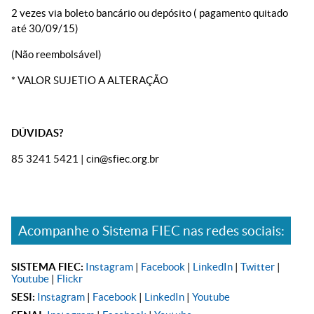
2 vezes via boleto bancário ou depósito ( pagamento quitado
até 30/09/15)
(Não reembolsável)
* VALOR SUJETIO A ALTERAÇÃO
DÚVIDAS?
85 3241 5421 | cin@sfiec.org.br
Acompanhe o Sistema FIEC nas redes sociais:
SISTEMA FIEC:
Instagram
|
Facebook
|
LinkedIn
|
Twitter
|
Youtube
|
Flickr
SESI:
Instagram
|
Facebook
|
LinkedIn
|
Youtube