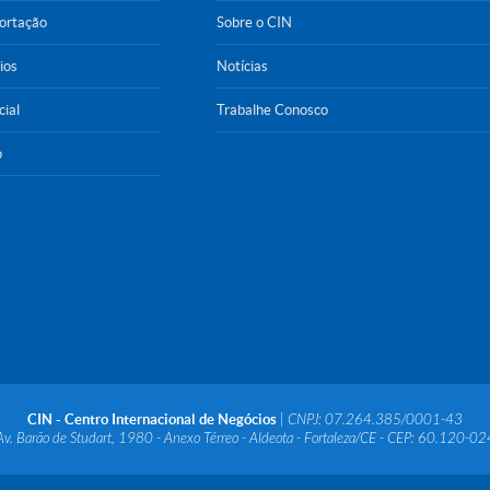
portação
Sobre o CIN
ios
Notícias
cial
Trabalhe Conosco
o
CIN - Centro Internacional de Negócios
| CNPJ: 07.264.385/0001-43
Av. Barão de Studart, 1980 - Anexo Térreo - Aldeota - Fortaleza/CE - CEP: 60.120-02