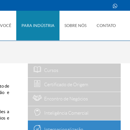
 VOCÊ
PARA INDÚSTRIA
SOBRE NÓS
CONTATO
Cursos
Certificado de Origem
to de
ção e
Encontro de Negócios
ões a
Inteligência Comercial
ios e
Internacionalização