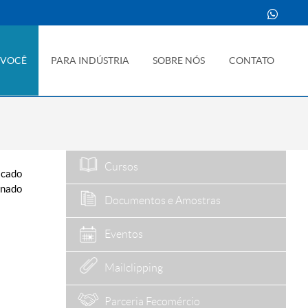
 VOCÊ
PARA INDÚSTRIA
SOBRE NÓS
CONTATO
Cursos
icado
inado
Documentos e Amostras
Eventos
Mailclipping
Parceria Fecomércio