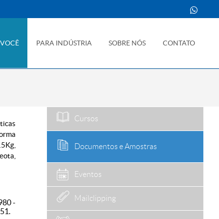
 VOCÊ
PARA INDÚSTRIA
SOBRE NÓS
CONTATO
Cursos
ticas
forma
15Kg,
Documentos e Amostras
eota,
Eventos
Mailclipping
980 -
51.