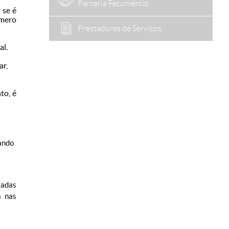
Parceria Fecomércio
 se é
úmero
Prestadores de Serviços
al.
ar,
to, é
ando
tadas
a nas