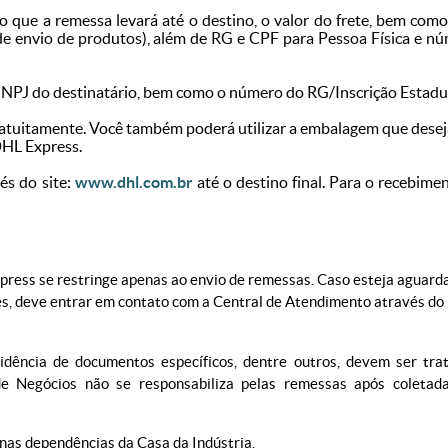
que a remessa levará até o destino, o valor do frete, bem como
de envio de produtos), além de RG e CPF para Pessoa Física e n
CNPJ do destinatário, bem como o número do RG/Inscrição Estadu
ratuitamente. Você também poderá utilizar a embalagem que desej
DHL Express.
és do site:
www.dhl.com.br
até o destino final. Para o recebimen
xpress se restringe apenas ao envio de remessas. Caso esteja aguard
s, deve entrar em contato com a Central de Atendimento através do
idência de documentos específicos, dentre outros, devem ser tra
e Negócios não se responsabiliza pelas remessas após coletad
nas dependências da Casa da Indústria.