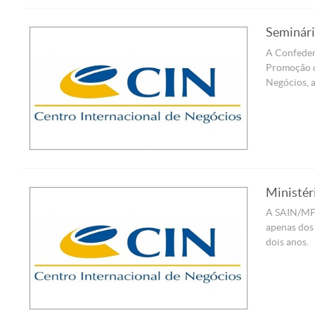
Seminári
A Confedera
Promoção de
Negócios, a 
Ministér
A SAIN/MF 
apenas dos 
dois anos.