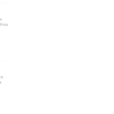
de
frica
ra
a