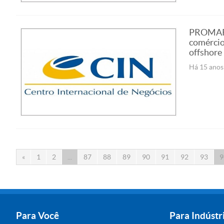
PROMARE 
comércio 
offshore
Há 15 anos
«
1
2
...
87
88
89
90
91
92
93
9
Para Você
Para Indústr