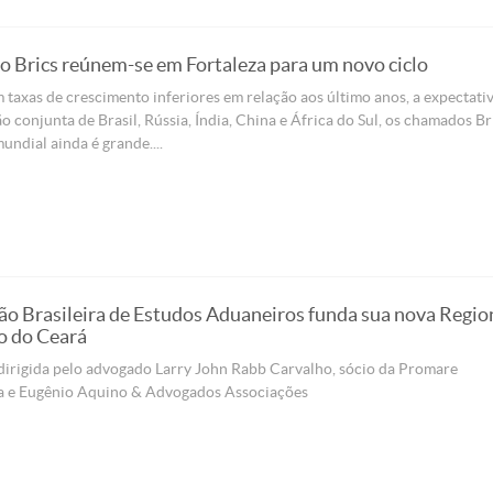
do Brics reúnem-se em Fortaleza para um novo ciclo
axas de crescimento inferiores em relação aos último anos, a expectati
o conjunta de Brasil, Rússia, Índia, China e África do Sul, os chamados Bri
ndial ainda é grande....
ão Brasileira de Estudos Aduaneiros funda sua nova Regio
o do Ceará
dirigida pelo advogado Larry John Rabb Carvalho, sócio da Promare
a e Eugênio Aquino & Advogados Associações