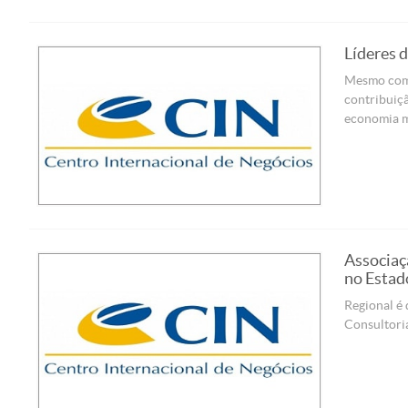
Líderes 
Mesmo com t
contribuiçã
economia mu
Associaç
no Estad
Regional é 
Consultori