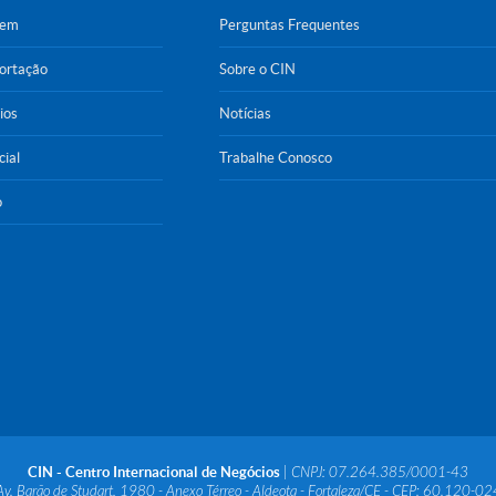
gem
Perguntas Frequentes
portação
Sobre o CIN
ios
Notícias
cial
Trabalhe Conosco
o
CIN - Centro Internacional de Negócios
| CNPJ: 07.264.385/0001-43
Av. Barão de Studart, 1980 - Anexo Térreo - Aldeota - Fortaleza/CE - CEP: 60.120-02