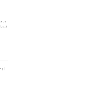
va de
cs, à
nal