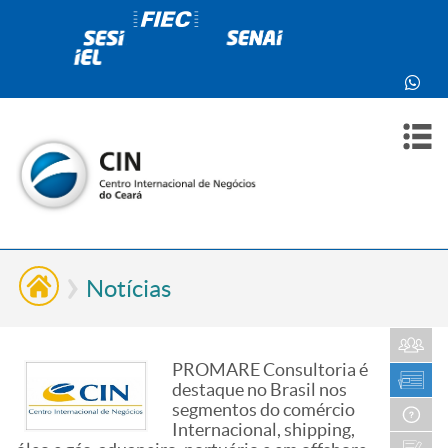
PARA
PARA
SOBR
CONT
VOCÊ
INDÚ
NÓS
Notícias
PROMARE Consultoria é
destaque no Brasil nos
segmentos do comércio
Internacional, shipping,