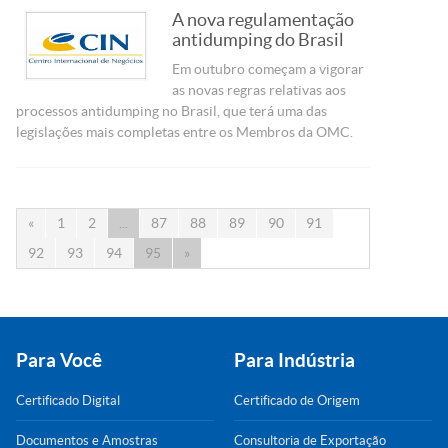
A nova regulamentação
antidumping do Brasil
Em outubro começam a vigorar
as novas regras relativas aos
processos antidumping no Brasil, que terá uma das
legislações mais completas entre os Membros da OMC.
«
1
2
...
87
88
89
90
91
92
93
94
95
»
Para Você
Para Indústria
Certificado Digital
Certificado de Origem
Documentos e Amostras
Consultoria de Exportação